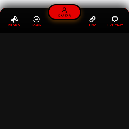
DAFTAR
PROMO
LOGIN
LINK
LIVE CHAT
Barcelonaslot | Beneran
Untung Main Di Website
Yang Satu Ini
Rp
17.550
Current Price Rp 10000
Barcelonaslot adalah situs terpercaya karena semua
hadiah yang dijanjikan selalu dikasih dan gak pernah zonk
dalam situs kami.